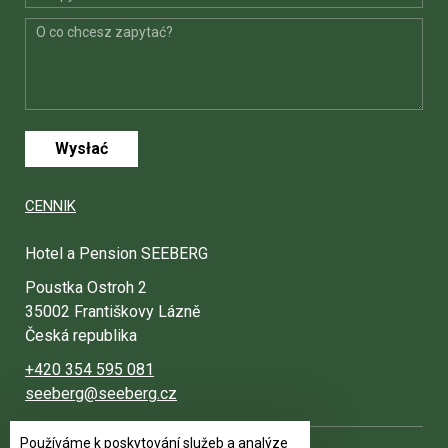
Wysłać
CENNIK
Hotel a Pension SEEBERG
Poustka Ostroh 2
35002 Františkovy Lázně
Česká republika
+420 354 595 081
seeberg@seeberg.cz
Používáme k poskytování služeb a analýze