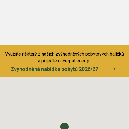
Využijte některý z našich zvýhodněných pobytových balíčků
a přijeďte načerpat energii.
Zvýhodněná nabídka pobytů 2026/27