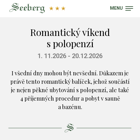
MENU
Romantický víkend
s polopenzí
1. 11.2026 - 20.12.2026
I všední dny mohou být nevšední. Důkazem je
právě tento romantický balíček, jehož součástí
je nejen pěkné ubytování s polopenzí, ale také
4 příjemných procedur a pobyt v sauně
a bazénu.