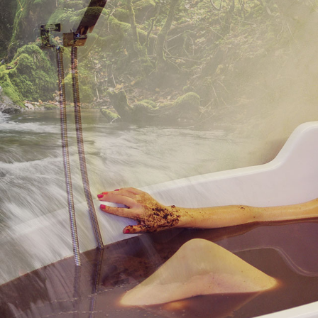
pokoj HOTEL KOMFORT
ůžkový pokoj PENSION LUX
Dvoulůžkový pokoj HOTEL 
Dvoulůžkový pokoj
Hotel
Pensi
pokoje v kategoriích Standard,
Prostorné pokoje pro 2 až 4 
dvík XIV. Z pokoje v přezůvkách
Vhodnější pro rodiny a sportovc
e, bazénu i na masáž.
a zahradní restaura
í koupelnu, TV, WIFI, lednici,
Každý pokoj má: vlastní kou
rezor, fén