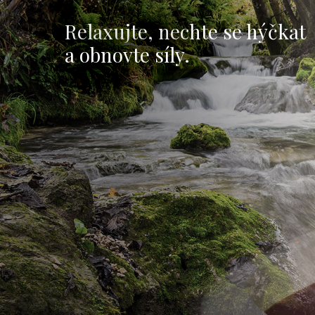
oulůžkový pokoj HOTEL KOMFORT PLUS
Dvoulůžkový pokoj PENSION LUX
Dvoulůžkový 
Dvoul
Pohodlné dvoulůžkové 
Komfort, Superior a Lu
do restaurac
Každý pokoj má: vlastn
t