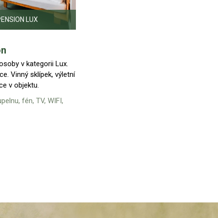
tří hvězdiček.
ečlivě udržované
to, abyste se u