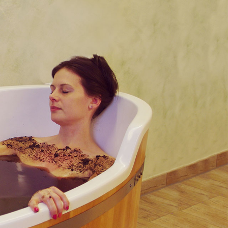
STANDARD
 PENSION LUX
Dvoulůžkový pokoj HOTEL SUPERIOR
Dvoulůžkový pokoj PENSION LUX
on
osoby v kategorii Lux.
e. Vinný sklípek, výletní
ce v objektu.
pelnu, fén, TV, WIFI,