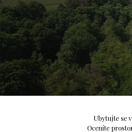
Již 35 let zv
Rozšiřujeme a 
Dává nám to en
D
Seeberg je romantické