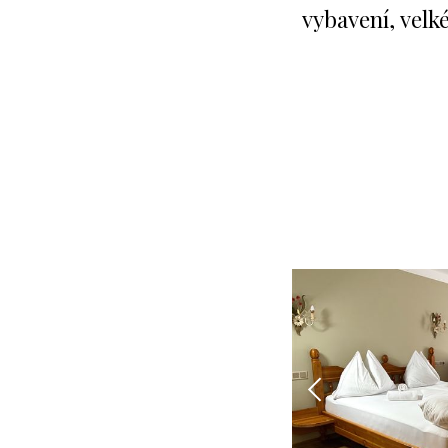
místo, na míle vzdálené
všednodenním
starostem.