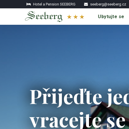
Hotel a Pension SEEBERG
seeberg@seeberg.cz
Ubytujte se