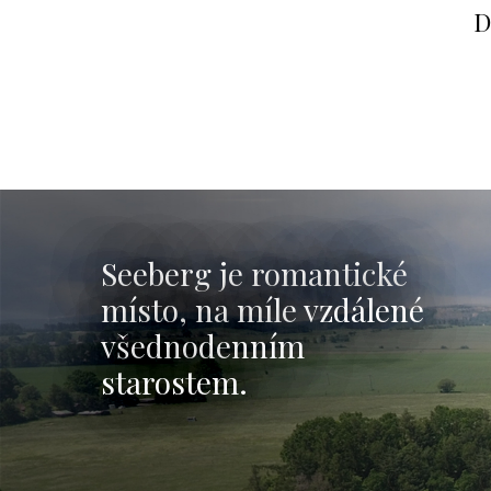
HOTEL
R
A PENSION
A 