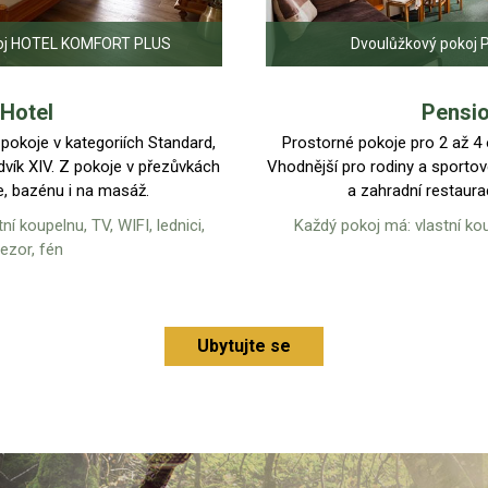
 komfortu, který výrazně převyšuje standard 
né pokoje s výhledy do krajiny či na hrad, p
é postele a pohodlné matrace. Děláme vše pro 
nás cítili skvěle.
Nabijte si