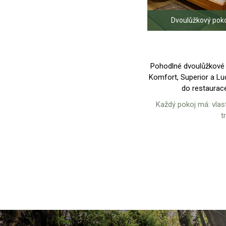
Ubytujte se v
Oceníte prostor
vybavení, velk