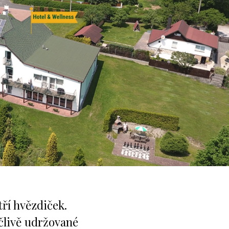
škových Lázní.
 hosté vracejí.
imečného místa.
ý.