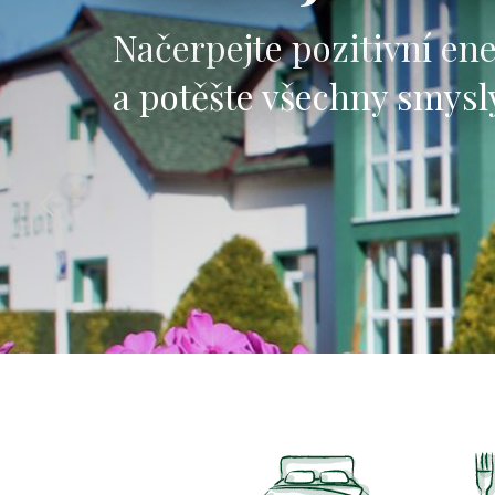
Přijeďte j
vracejte se
Načerpejte pozitivní ene
a potěšte všechny smysl