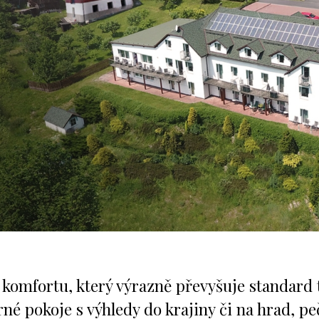
JÓGOVNA
CHATA ALPAKA
elebujeme hotel i malebný kout země u Franti
zdokonalujeme služby a jsme nadšení, když se
ergii pro další a další rozvíjení tohoto výj
ěkujeme. Jen díky vám je náš příběh tak pěkn
Náš příběh