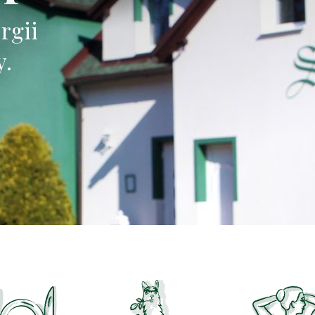
ednou,
 pořád.
rgii
y.