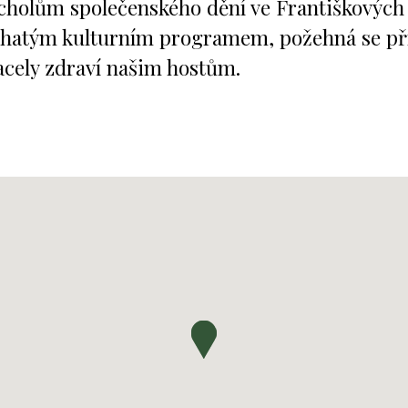
vrcholům společenského dění ve Františkových
bohatým kulturním programem, požehná se p
acely zdraví našim hostům.