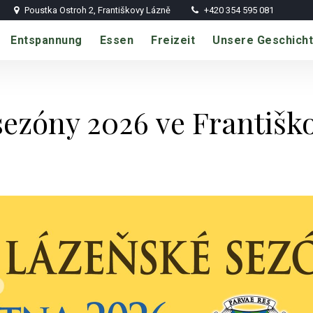
Poustka Ostroh 2, Františkovy Lázně
+420 354 595 081
Entspannung
Essen
Freizeit
Unsere Geschich
sezóny 2026 ve Františk