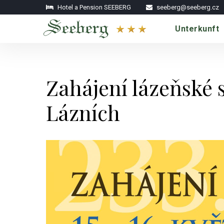
Hotel a Pension SEEBERG
seeberg@seeberg.cz
Unterkunft
Zahájení lázeňské 
Lázních